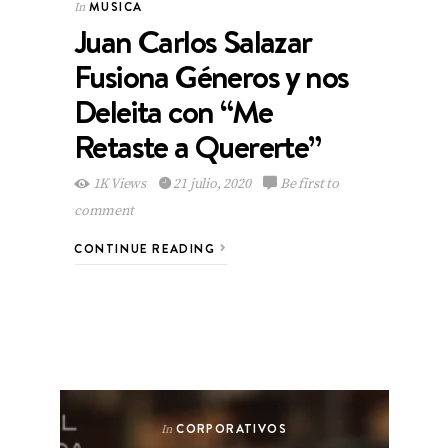
MUSICA
In
Juan Carlos Salazar
Fusiona Géneros y nos
Deleita con “Me
Retaste a Quererte”
1K Views
21 julio, 2020
Be first to
comment
CONTINUE READING
CORPORATIVOS
In