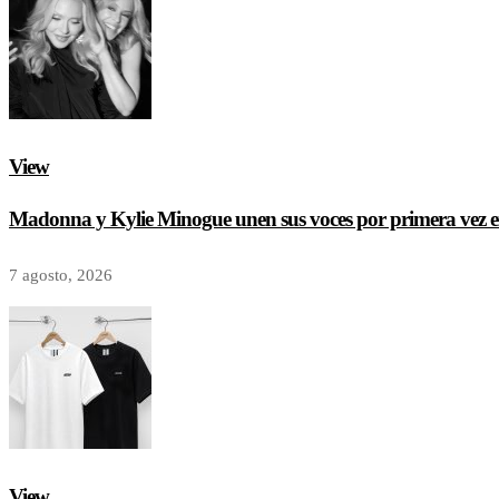
View
Madonna y Kylie Minogue unen sus voces por primera vez e
7 agosto, 2026
View