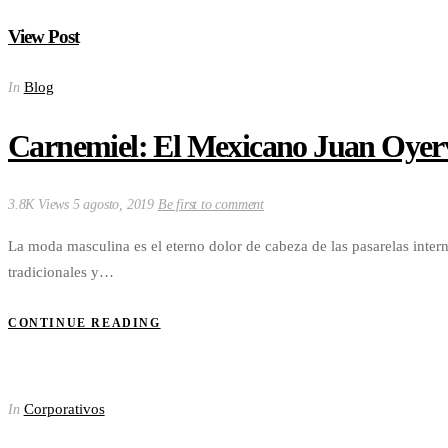
View Post
Blog
In
Carnemiel: El Mexicano Juan Oyervi
3.8K Views
5 agosto, 2019
Be first to comment
La moda masculina es el eterno dolor de cabeza de las pasarelas inter
tradicionales y…
CONTINUE READING
Corporativos
In