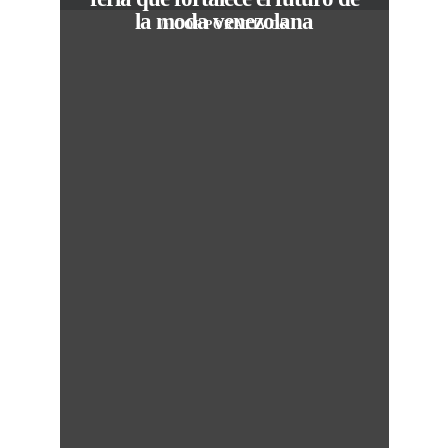
la moda venezolana
In
CORPORATIVOS
M
50