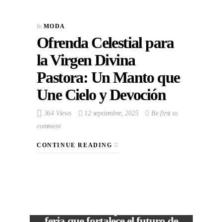
In
MODA
Ofrenda Celestial para
la Virgen Divina
Pastora: Un Manto que
Une Cielo y Devoción
364 Views
12 septiembre, 2025
Be first to
comment
CONTINUE READING
VIEW POST
The Local Expo 2026: La
feria que fortalece el futuro de