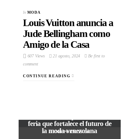
In
MODA
Louis Vuitton anuncia a
Jude Bellingham como
Amigo de la Casa
607 Views
21 agosto, 2024
Be first to
comment
CONTINUE READING
VIEW POST
The Local Expo 2026: La
feria que fortalece el futuro de
la moda venezolana
In
CORPORATIVOS