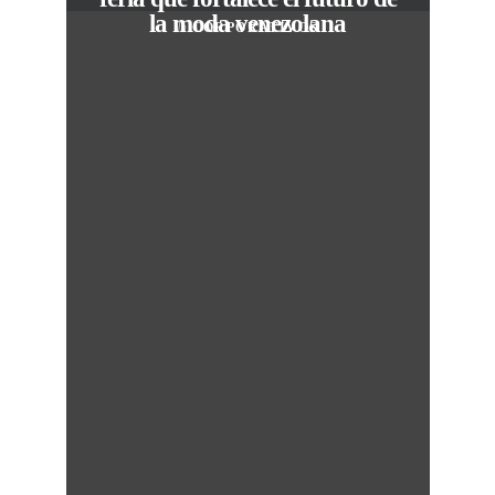
la moda venezolana
In
CORPORATIVOS
M
50