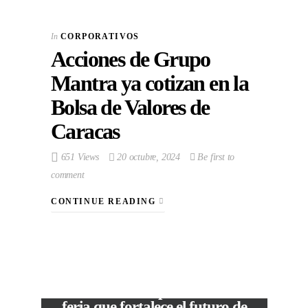
In
CORPORATIVOS
Acciones de Grupo
Mantra ya cotizan en la
Bolsa de Valores de
Caracas
651 Views
20 octubre, 2024
Be first to
comment
CONTINUE READING
VIEW POST
The Local Expo 2026: La
feria que fortalece el futuro de