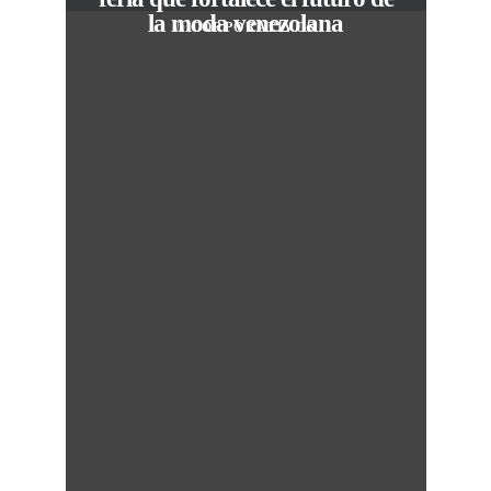
la moda venezolana
In
CORPORATIVOS
M
50