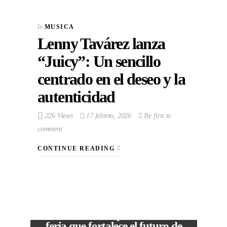
In
MUSICA
Lenny Tavárez lanza
“Juicy”: Un sencillo
centrado en el deseo y la
autenticidad
226 Views
17 febrero, 2026
Be first to
comment
CONTINUE READING
VIEW POST
The Local Expo 2026: La
feria que fortalece el futuro de