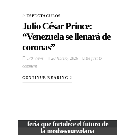
In
ESPECTACULOS
Julio César Prince:
“Venezuela se llenará de
coronas”
178 Views
28 febrero, 2026
Be first to
comment
CONTINUE READING
VIEW POST
The Local Expo 2026: La
feria que fortalece el futuro de
la moda venezolana
In
CORPORATIVOS