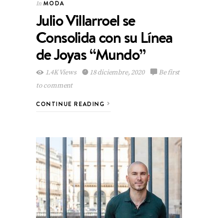
MODA
In
Julio Villarroel se
Consolida con su Línea
de Joyas “Mundo”
1.4K Views
18 diciembre, 2020
Be first
to comment
CONTINUE READING