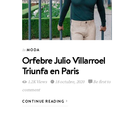
MODA
In
Orfebre Julio Villarroel
Triunfa en Paris
1.2K Views
18 octubre, 2020
Be first to
comment
CONTINUE READING