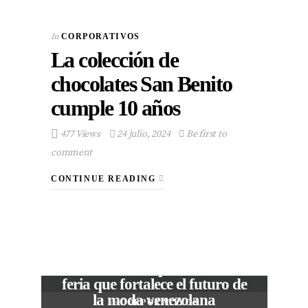
In
CORPORATIVOS
La colección de
chocolates San Benito
cumple 10 años
477 Views
24 julio, 2024
Be first to
comment
CONTINUE READING
VIEW POST
The Local Expo 2026: La
feria que fortalece el futuro de
la moda venezolana
In
CORPORATIVOS