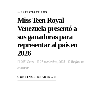
In
ESPECTACULOS
Miss Teen Royal
Venezuela presentó a
sus ganadoras para
representar al país en
2026
295 Views
27 noviembre, 2025
Be first to
comment
CONTINUE READING
VIEW POST