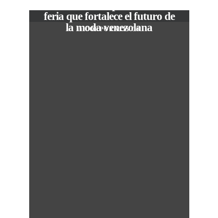
The Local Expo 2026: La
feria que fortalece el futuro de
la moda venezolana
In
CORPORATIVOS
M
50