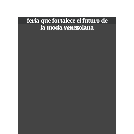
VIEW POST
The Local Expo 2026: La
feria que fortalece el futuro de
la moda venezolana
In
CORPORATIVOS
c