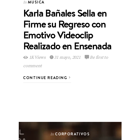
MUSICA
In
Karla Bañales Sella en
Firme su Regreso con
Emotivo Videoclip
Realizado en Ensenada
1K Views
31 mayo, 2021
Be first to
comment
CONTINUE READING
CORPORATIVOS
In