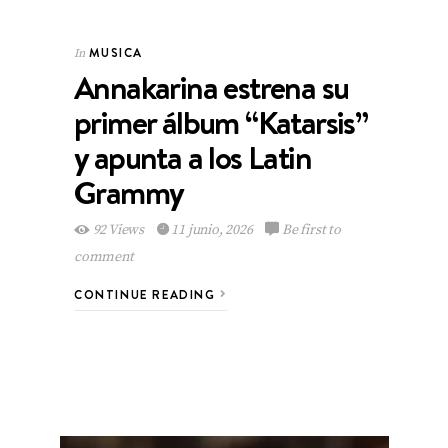
MUSICA
In
Annakarina estrena su
primer álbum “Katarsis”
y apunta a los Latin
Grammy
92 Views
11 junio, 2026
Be first to
comment
CONTINUE READING