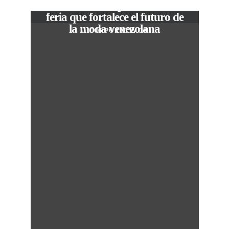
The Local Expo 2026: La
feria que fortalece el futuro de
la moda venezolana
In
CORPORATIVOS
c