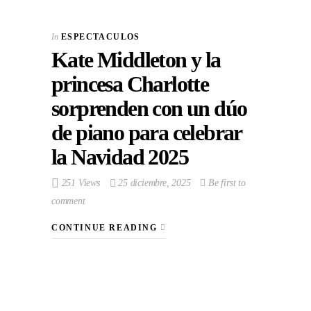
In
ESPECTACULOS
Kate Middleton y la
princesa Charlotte
sorprenden con un dúo
de piano para celebrar
la Navidad 2025
251 Views
25 diciembre, 2025
Be first to
comment
CONTINUE READING
VIEW POST