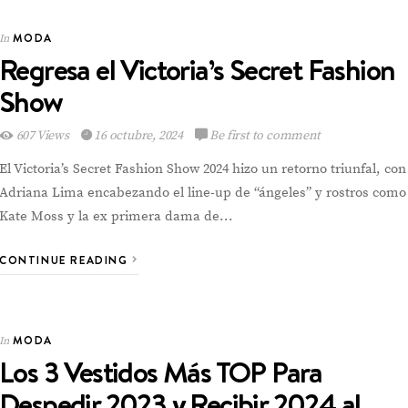
VIEW POST
MODA
In
Regresa el Victoria’s Secret Fashion
Show
607 Views
16 octubre, 2024
Be first to comment
El Victoria’s Secret Fashion Show 2024 hizo un retorno triunfal, con
Adriana Lima encabezando el line-up de “ángeles” y rostros como
Kate Moss y la ex primera dama de…
CONTINUE READING
MODA
In
Los 3 Vestidos Más TOP Para
Despedir 2023 y Recibir 2024 al