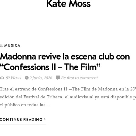
Kate Moss
MUSICA
In
CORPORATIVOS
In
Madonna revive la escena club con
“Confessions II – The Film”
89 Views
9 junio, 2026
Be first to comment
Tras el estreno de Confessions II —The Film de Madonna en la 25ª
Multinacional de
edición del Festival de Tribeca, el audiovisual ya está disponible 
Sabores expande su
el público en todas las…
Portafolio de bebidas
CONTINUE READING