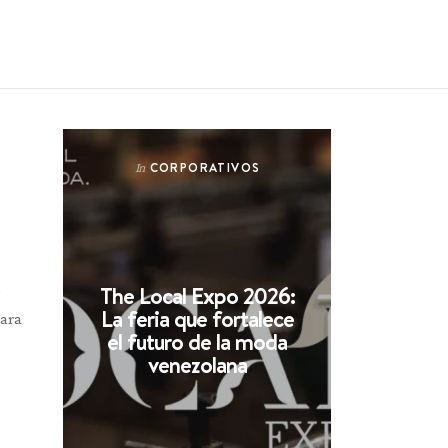
CORPORATIVOS
In
The Local Expo 2026:
La feria que fortalece
para
el futuro de la moda
venezolana