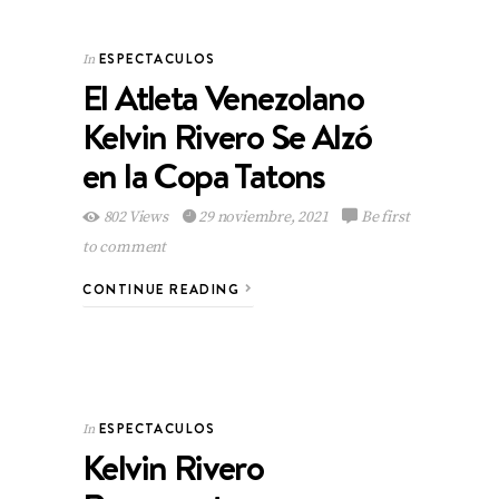
ESPECTACULOS
In
El Atleta Venezolano
Kelvin Rivero Se Alzó
en la Copa Tatons
802 Views
29 noviembre, 2021
Be first
to comment
CONTINUE READING
ESPECTACULOS
In
Kelvin Rivero