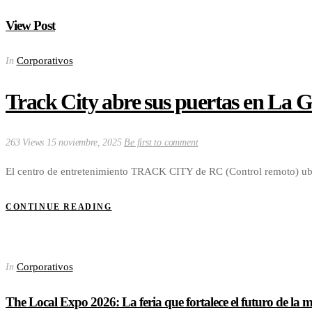
View Post
Corporativos
In
Track City abre sus puertas en La
263 Views
15 noviembre, 2025
Be first to comment
El centro de entretenimiento TRACK CITY de RC (Control remoto) ubic
CONTINUE READING
Corporativos
In
The Local Expo 2026: La feria que fortalece el futuro de la