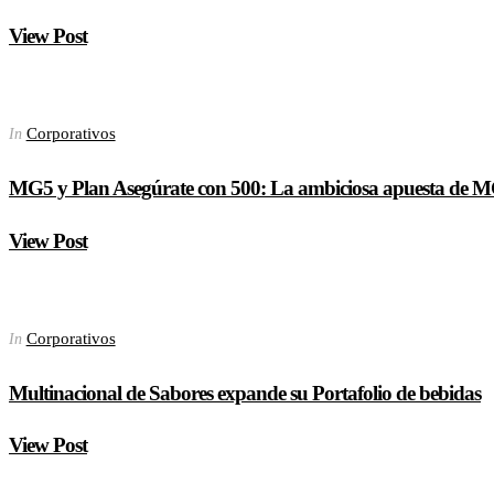
View Post
Corporativos
In
MG5 y Plan Asegúrate con 500: La ambiciosa apuesta de MG 
View Post
Corporativos
In
Multinacional de Sabores expande su Portafolio de bebidas
View Post