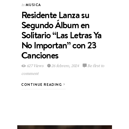
MUSICA
In
Residente Lanza su
Segundo Álbum en
Solitario “Las Letras Ya
No Importan” con 23
Canciones
627 Views
26 febrero, 2024
Be first to
comment
CONTINUE READING