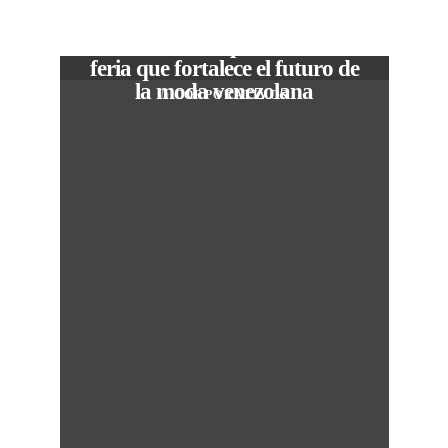
VIEW POST
The Local Expo 2026: La
feria que fortalece el futuro de
la moda venezolana
In
CORPORATIVOS
c