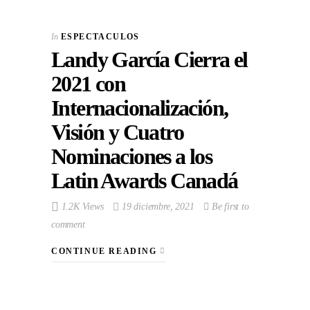
In
ESPECTACULOS
Landy García Cierra el
2021 con
Internacionalización,
Visión y Cuatro
Nominaciones a los
Latin Awards Canadá
1.2K Views
19 diciembre, 2021
Be first to
comment
CONTINUE READING