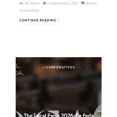
265 Views
23 septiembre, 2025
Be first
to comment
CONTINUE READING
CORPORATIVOS
In
The Local Expo 2026: La feria