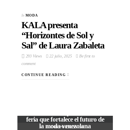
In
MODA
KALA presenta
“Horizontes de Sol y
Sal” de Laura Zabaleta
293 Views
22 julio, 2025
Be first to
comment
CONTINUE READING
VIEW POST
The Local Expo 2026: La
feria que fortalece el futuro de
la moda venezolana
In
CORPORATIVOS