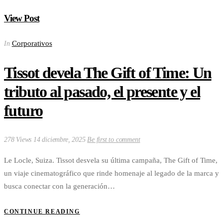
View Post
Corporativos
In
Tissot devela The Gift of Time: Un
tributo al pasado, el presente y el
futuro
278 Views
14 diciembre, 2025
Be first to comment
Le Locle, Suiza. Tissot desvela su última campaña, The Gift of Time,
un viaje cinematográfico que rinde homenaje al legado de la marca y
busca conectar con la generación…
CONTINUE READING