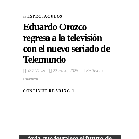
In
ESPECTACULOS
Eduardo Orozco
regresa a la televisión
con el nuevo seriado de
Telemundo
457 Views
22 mayo, 2025
Be first to
comment
CONTINUE READING
VIEW POST
The Local Expo 2026: La
feria que fortalece el futuro de