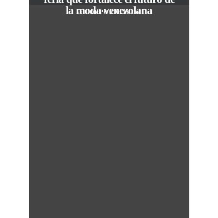
la moda venezolana
In
CORPORATIVOS
M
50