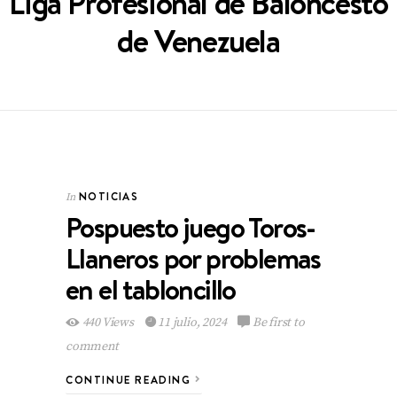
Liga Profesional de Baloncesto
de Venezuela
NOTICIAS
In
Pospuesto juego Toros-
Llaneros por problemas
en el tabloncillo
440 Views
11 julio, 2024
Be first to
comment
CONTINUE READING