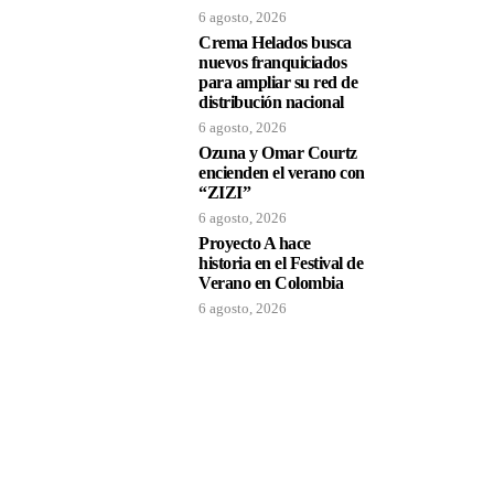
n
6 agosto, 2026
Crema Helados busca
nuevos franquiciados
para ampliar su red de
distribución nacional
6 agosto, 2026
Ozuna y Omar Courtz
encienden el verano con
“ZIZI”
6 agosto, 2026
Proyecto A hace
historia en el Festival de
Verano en Colombia
6 agosto, 2026
o
ia