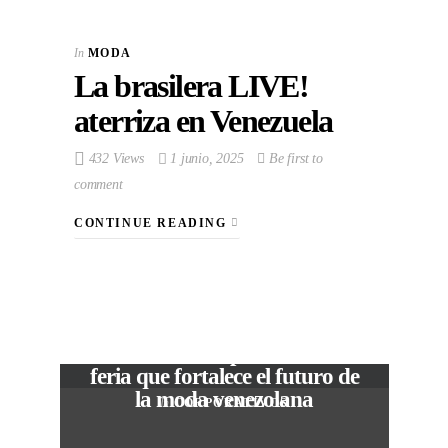
In
MODA
La brasilera LIVE!
aterriza en Venezuela
432 Views
1 junio, 2025
Be first to
comment
CONTINUE READING
VIEW POST
The Local Expo 2026: La
feria que fortalece el futuro de
la moda venezolana
In
CORPORATIVOS