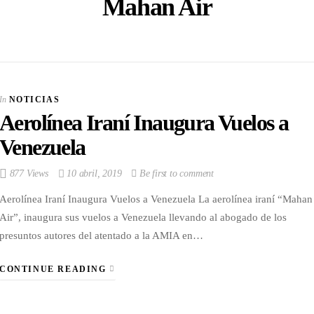
Mahan Air
VIEW POST
Reina de Ferias de San
José presentó
In
NOTICIAS
candidatas 2026
Aerolínea Iraní Inaugura Vuelos a
In
ESPECTACULOS
Venezuela
877 Views
10 abril, 2019
Be first to comment
Aerolínea Iraní Inaugura Vuelos a Venezuela La aerolínea iraní “Mahan
Air”, inaugura sus vuelos a Venezuela llevando al abogado de los
presuntos autores del atentado a la AMIA en…
CONTINUE READING