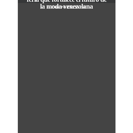
la moda venezolana
In
CORPORATIVOS
M
50