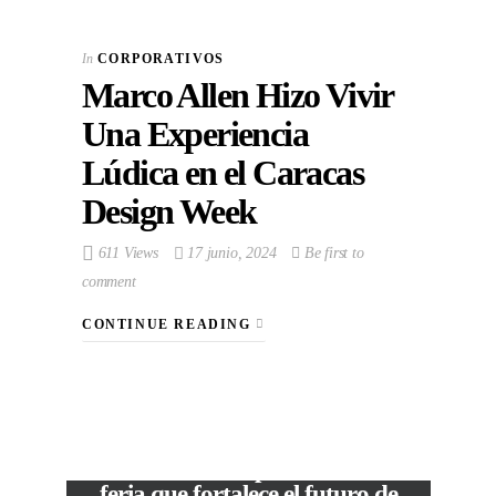
In
CORPORATIVOS
Marco Allen Hizo Vivir
Una Experiencia
Lúdica en el Caracas
Design Week
611 Views
17 junio, 2024
Be first to
comment
CONTINUE READING
VIEW POST
The Local Expo 2026: La
feria que fortalece el futuro de