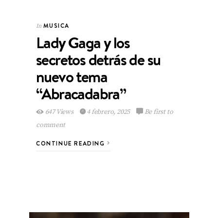
MUSICA
In
Lady Gaga y los
secretos detrás de su
nuevo tema
“Abracadabra”
647 Views
4 febrero, 2025
Be first to
comment
CONTINUE READING