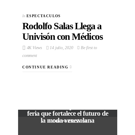
In
ESPECTACULOS
Rodolfo Salas Llega a
Univisón con Médicos
4K Views
14 julio, 2020
Be first to
comment
CONTINUE READING
VIEW POST
The Local Expo 2026: La
feria que fortalece el futuro de
la moda venezolana
In
CORPORATIVOS