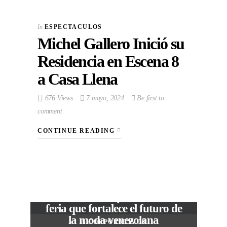
In
ESPECTACULOS
Michel Gallero Inició su
Residencia en Escena 8
a Casa Llena
676 Views
7 mayo, 2024
Be first to
comment
CONTINUE READING
VIEW POST
The Local Expo 2026: La
feria que fortalece el futuro de
la moda venezolana
In
CORPORATIVOS