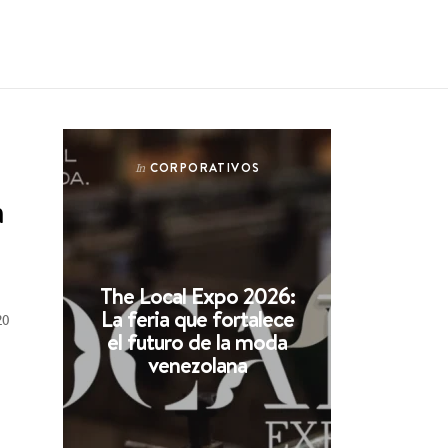
CORPORATIVOS
In
a
The Local Expo 2026:
La feria que fortalece
20
el futuro de la moda
venezolana