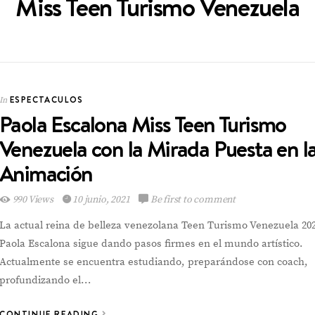
Miss Teen Turismo Venezuela
ESPECTACULOS
In
Paola Escalona Miss Teen Turismo
ESPECTACULOS
In
Venezuela con la Mirada Puesta en l
Animación
990 Views
10 junio, 2021
Be first to comment
Emely Barile pisa
La actual reina de belleza venezolana Teen Turismo Venezuela 20
fuerte en el Reina
Hispanoamericana
Paola Escalona sigue dando pasos firmes en el mundo artístico.
Actualmente se encuentra estudiando, preparándose con coach,
profundizando el…
CONTINUE READING