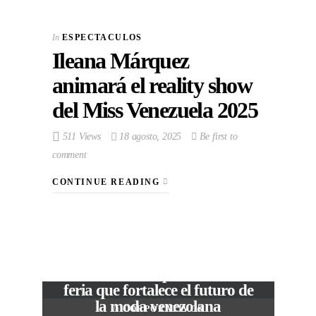
In
ESPECTACULOS
Ileana Márquez
animará el reality show
del Miss Venezuela 2025
511 Views
18 agosto, 2025
Be first to
comment
CONTINUE READING
VIEW POST
The Local Expo 2026: La
feria que fortalece el futuro de
la moda venezolana
In
CORPORATIVOS