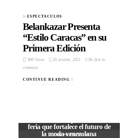
In
ESPECTACULOS
Belankazar Presenta
“Estilo Caracas” en su
Primera Edición
988 Views
20 octubre, 2021
Be first to
comment
CONTINUE READING
VIEW POST
The Local Expo 2026: La
feria que fortalece el futuro de
la moda venezolana
In
CORPORATIVOS