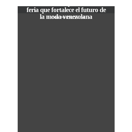
The Local Expo 2026: La
feria que fortalece el futuro de
la moda venezolana
In
CORPORATIVOS
M
50