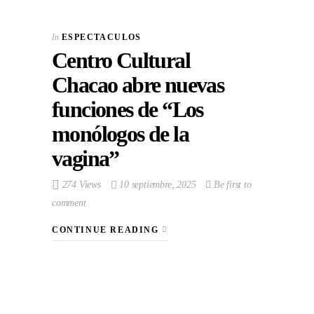
In
ESPECTACULOS
Centro Cultural
Chacao abre nuevas
funciones de “Los
monólogos de la
vagina”
274 Views
10 septiembre, 2025
Be first to
comment
CONTINUE READING
VIEW POST