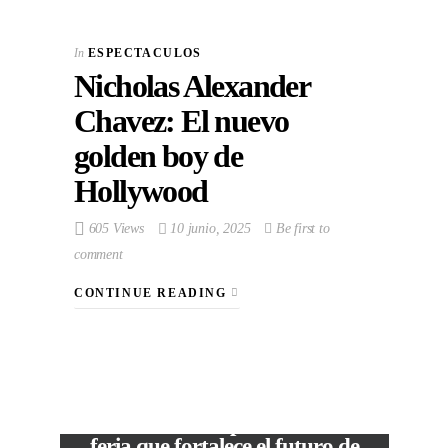
In
ESPECTACULOS
Nicholas Alexander
Chavez: El nuevo
golden boy de
Hollywood
605 Views
10 junio, 2025
Be first to
comment
CONTINUE READING
VIEW POST
The Local Expo 2026: La
feria que fortalece el futuro de