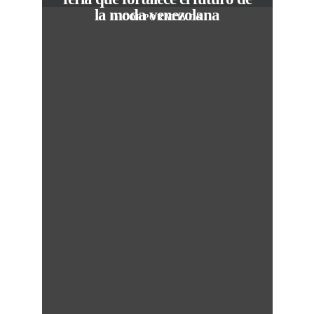
la moda venezolana
In
CORPORATIVOS
M
50