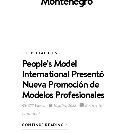
Montenegro
ESPECTACULOS
In
People’s Model
International Presentó
Nueva Promoción de
Modelos Profesionales
822 Views
10 julio, 2023
Be first to
comment
CONTINUE READING