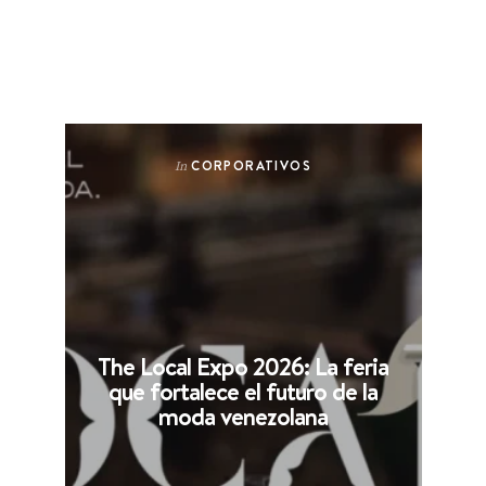
CORPORATIVOS
In
The Local Expo 2026: La feria
que fortalece el futuro de la
moda venezolana