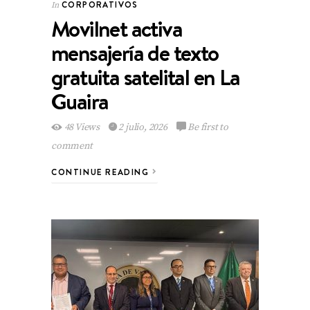
CORPORATIVOS
In
Movilnet activa
mensajería de texto
gratuita satelital en La
Guaira
48 Views
2 julio, 2026
Be first to
comment
CONTINUE READING