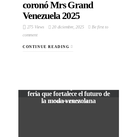
coronó Mrs Grand
Venezuela 2025
275 Views
20 diciembre, 2025
Be first to
comment
CONTINUE READING
VIEW POST
The Local Expo 2026: La
feria que fortalece el futuro de
la moda venezolana
In
CORPORATIVOS