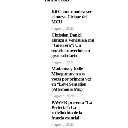
Kit Connor podría ser
el nuevo Cíclope del
MCU
7 agosto, 2026
Christian Daniel
abraza a Venezuela con
“Guerrera”: Un
sencillo convertido en
gesto solidario
7 agosto, 2026
Madonna y Kylie
Minogue unen sus
voces por primera vez
en “Love Sensation
(Afterhours Mix)”
7 agosto, 2026
PAWER presenta “La
Perfecta”: La
redefinición de la
franela esencial
6 agosto, 2026