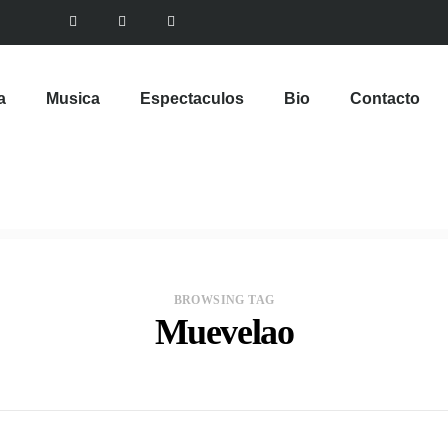
a
Musica
Espectaculos
Bio
Contacto
BROWSING TAG
Muevelao
VIEW POST
Emely Barile pisa