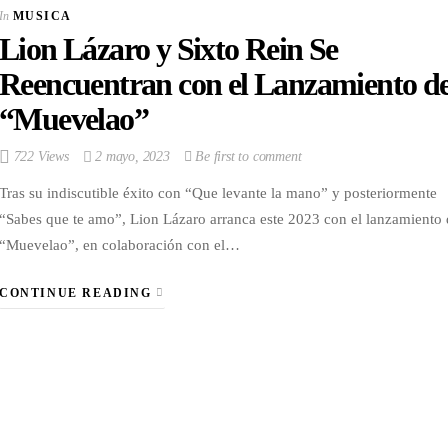
fuerte en el Reina
In
MUSICA
Hispanoamericana
Lion Lázaro y Sixto Rein Se
In
ESPECTACULOS
Reencuentran con el Lanzamiento d
“Muevelao”
722 Views
2 mayo, 2023
Be first to comment
Tras su indiscutible éxito con “Que levante la mano” y posteriormente
“Sabes que te amo”, Lion Lázaro arranca este 2023 con el lanzamiento 
“Muevelao”, en colaboración con el…
CONTINUE READING