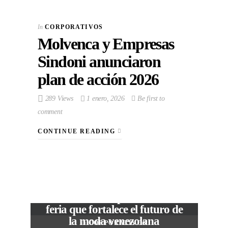
In
CORPORATIVOS
Molvenca y Empresas
Sindoni anunciaron
plan de acción 2026
289 Views
1 enero, 2026
Be first to
comment
CONTINUE READING
VIEW POST
The Local Expo 2026: La
feria que fortalece el futuro de
la moda venezolana
In
CORPORATIVOS