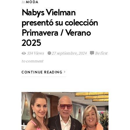
MODA
In
Nabys Vielman
presentó su colección
Primavera / Verano
2025
534 Views
27 septiembre, 2024
Be first
to comment
CONTINUE READING