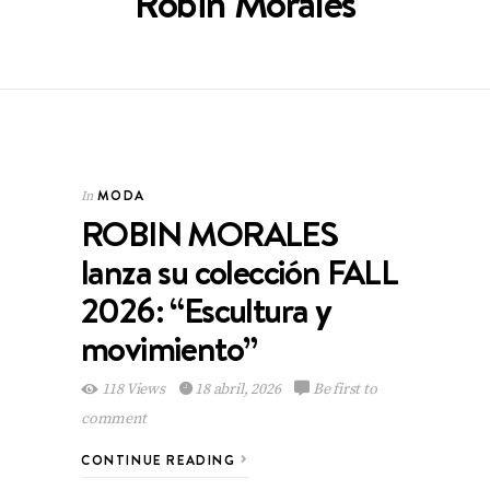
Robin Morales
MODA
In
ROBIN MORALES
lanza su colección FALL
2026: “Escultura y
movimiento”
118 Views
18 abril, 2026
Be first to
comment
CONTINUE READING