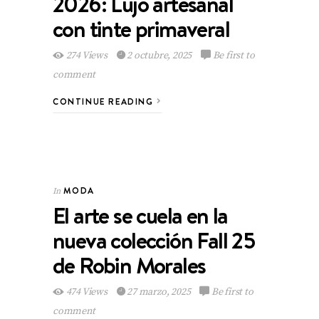
2026: Lujo artesanal
con tinte primaveral
274 Views
2 octubre, 2025
Be first to
comment
CONTINUE READING
MODA
In
El arte se cuela en la
nueva colección Fall 25
de Robin Morales
474 Views
27 marzo, 2025
Be first to
comment