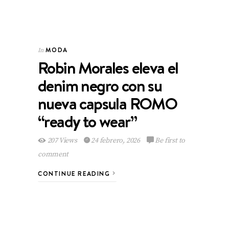
MODA
In
Robin Morales eleva el
denim negro con su
nueva capsula ROMO
“ready to wear”
207 Views
24 febrero, 2026
Be first to
comment
CONTINUE READING