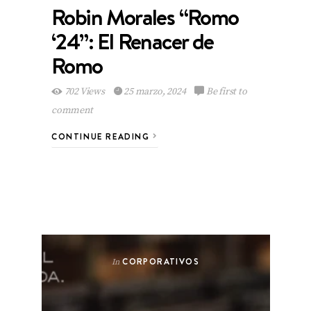
Robin Morales “Romo
‘24”: El Renacer de
Romo
702 Views
25 marzo, 2024
Be first to
comment
CONTINUE READING
CORPORATIVOS
In