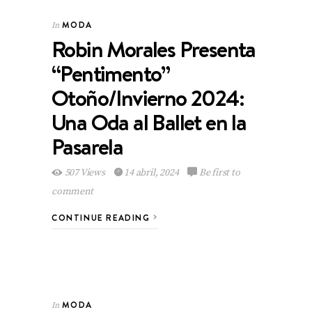
MODA
In
Robin Morales Presenta
“Pentimento”
Otoño/Invierno 2024:
Una Oda al Ballet en la
Pasarela
507 Views
14 abril, 2024
Be first to
comment
CONTINUE READING
MODA
In