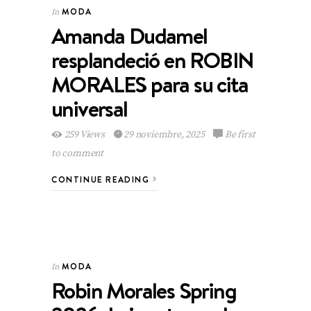
MODA
In
Amanda Dudamel
resplandeció en ROBIN
MORALES para su cita
universal
259 Views
29 noviembre, 2025
Be first
to comment
CONTINUE READING
MODA
In
Robin Morales Spring