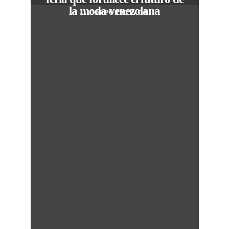
la moda venezolana
In
CORPORATIVOS
M
50