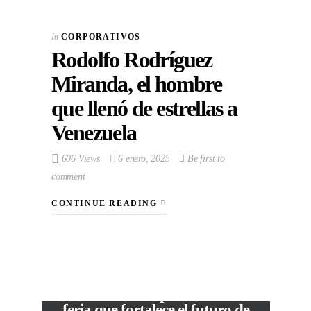
In
CORPORATIVOS
Rodolfo Rodríguez
Miranda, el hombre
que llenó de estrellas a
Venezuela
606 Views
6 enero, 2025
Be first to
comment
CONTINUE READING
VIEW POST
The Local Expo 2026: La
feria que fortalece el futuro de