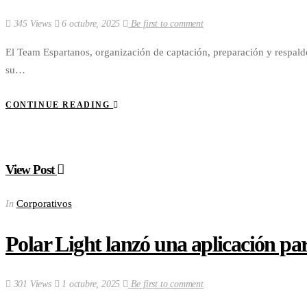
345 Views
6 octubre, 2025
Be first to comment
El Team Espartanos, organización de captación, preparación y respaldo
su…
CONTINUE READING
View Post
Corporativos
In
Polar Light lanzó una aplicación pa
301 Views
1 octubre, 2025
Be first to comment