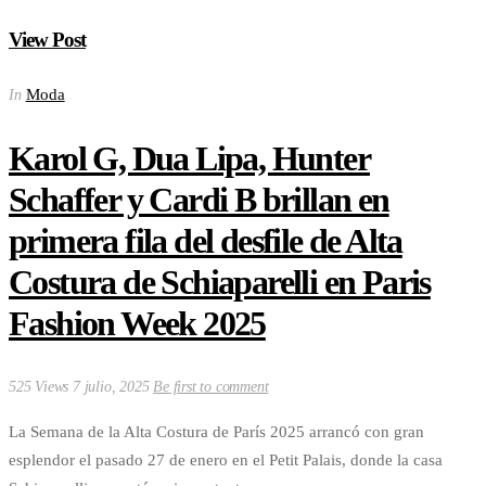
View Post
Moda
In
Karol G, Dua Lipa, Hunter
Schaffer y Cardi B brillan en
primera fila del desfile de Alta
Costura de Schiaparelli en Paris
Fashion Week 2025
525 Views
7 julio, 2025
Be first to comment
La Semana de la Alta Costura de París 2025 arrancó con gran
esplendor el pasado 27 de enero en el Petit Palais, donde la casa