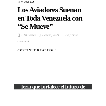
In
MUSICA
Los Aviadores Suenan
en Toda Venezuela con
“Se Mueve”
1.1K Views
7 enero, 2021
Be first to
comment
CONTINUE READING
VIEW POST
The Local Expo 2026: La
feria que fortalece el futuro de
la moda venezolana
In
CORPORATIVOS