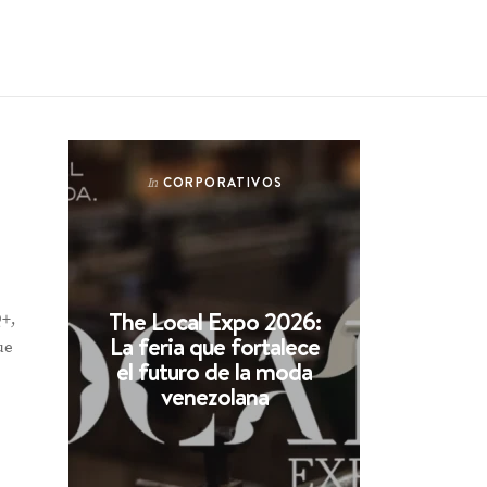
CORPORATIVOS
In
The Local Expo 2026:
Q+,
La feria que fortalece
ue
el futuro de la moda
venezolana