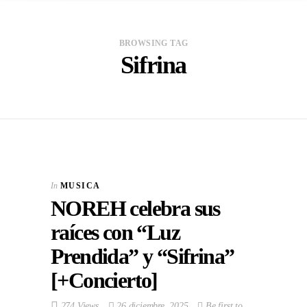
BROWSING TAG
Sifrina
In
MUSICA
NOREH celebra sus
raíces con “Luz
Prendida” y “Sifrina”
[+Concierto]
274 Views
26 diciembre, 2025
Be first to