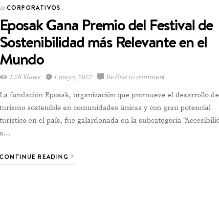
CORPORATIVOS
In
Eposak Gana Premio del Festival de
CORPORATIVOS
In
Sostenibilidad más Relevante en el
Mundo
1.2K Views
1 mayo, 2022
Be first to comment
Multinacional de
La fundación Eposak, organización que promueve el desarrollo de
Sabores expande su
Portafolio de bebidas
turismo sostenible en comunidades únicas y con gran potencial
turístico en el país, fue galardonada en la subcategoría "Accesibil
a…
CONTINUE READING
VIEW POST