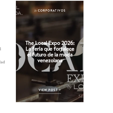
CORPORATIVOS
In
The Local Expo 2026:
La feria que fortalece
l
el futuro de la moda
venezolana
idad
VIEW POST