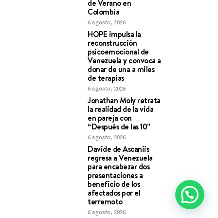
de Verano en
Colombia
6 agosto, 2026
HOPE impulsa la
reconstrucción
psicoemocional de
Venezuela y convoca a
donar de una a miles
de terapias
6 agosto, 2026
Jonathan Moly retrata
la realidad de la vida
en pareja con
“Después de las 10”
6 agosto, 2026
Davide de Ascaniis
regresa a Venezuela
para encabezar dos
presentaciones a
beneficio de los
afectados por el
terremoto
6 agosto, 2026